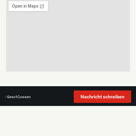
Nachricht schreiben
Geschlossen
WOLF CYCLING
WOLF CYCLING AG · LUZERNSTRASSE 5 · 5634
MERENSCHWAND
044 760 31 41
info@wolfcycling.ch