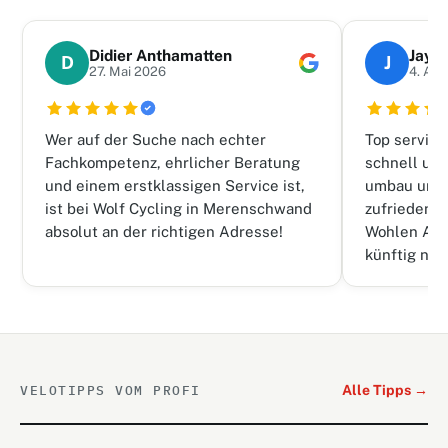
Didier Anthamatten
Jay 
D
J
27. Mai 2026
4. Au
Wer auf der Suche nach echter
Top service
Fachkompetenz, ehrlicher Beratung
schnell und
und einem erstklassigen Service ist,
umbau und 
ist bei Wolf Cycling in Merenschwand
zufrieden, 
absolut an der richtigen Adresse!
Wohlen Ag 
künftig nur
VELOTIPPS VOM PROFI
Alle Tipps →