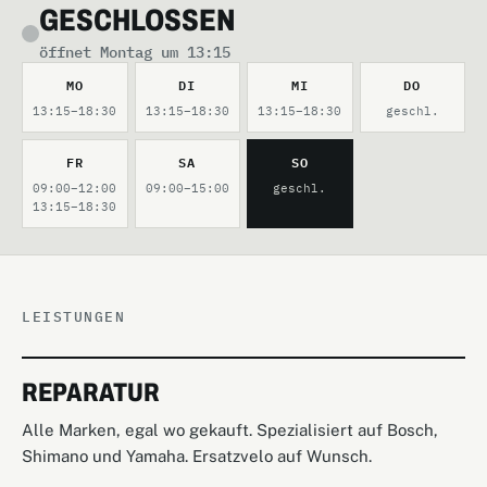
GESCHLOSSEN
öffnet Montag um 13:15
VIDEO ANSEHEN
MO
DI
MI
DO
13:15–18:30
13:15–18:30
13:15–18:30
geschl.
FR
SA
SO
09:00–12:00
09:00–15:00
geschl.
13:15–18:30
LEISTUNGEN
REPARATUR
Alle Marken, egal wo gekauft. Spezialisiert auf Bosch,
Shimano und Yamaha. Ersatzvelo auf Wunsch.