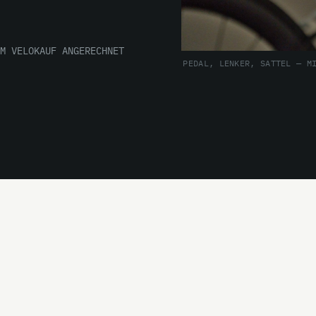
M VELOKAUF ANGERECHNET
PEDAL, LENKER, SATTEL — M