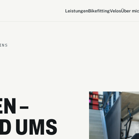
Leistungen
Bikefitting
Velos
Über mi
INS
N –
D UMS