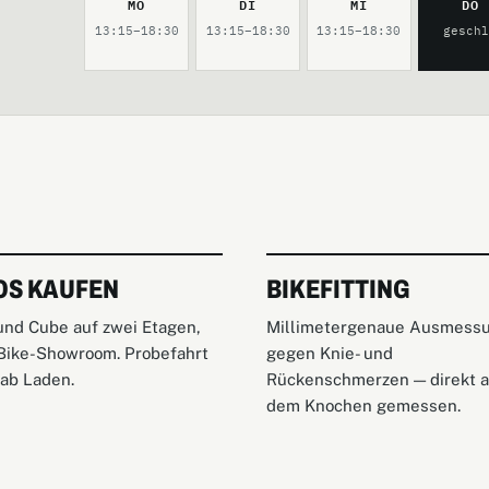
MO
DI
MI
DO
13:15–18:30
13:15–18:30
13:15–18:30
gesch
OS KAUFEN
BIKEFITTING
und Cube auf zwei Etagen,
Millimetergenaue Ausmess
Bike-Showroom. Probefahrt
gegen Knie- und
 ab Laden.
Rückenschmerzen — direkt a
dem Knochen gemessen.