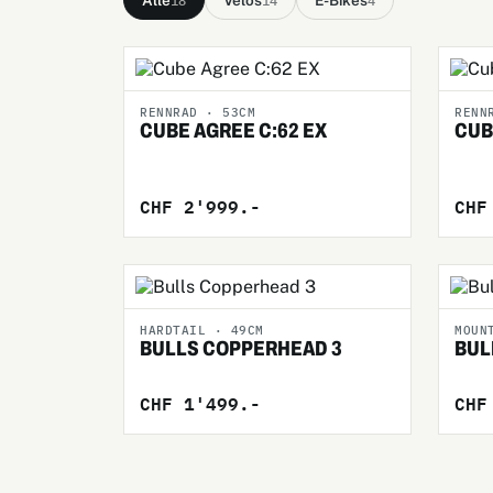
Alle
Velos
E-Bikes
18
14
4
RENNRAD · 53CM
RENN
CUBE AGREE C:62 EX
CUB
CHF 2'999.-
CHF
HARDTAIL · 49CM
MOUN
BULLS COPPERHEAD 3
BUL
CHF 1'499.-
CHF