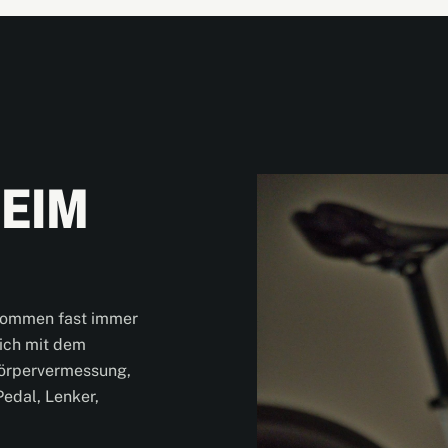
EIM
kommen fast immer
dich mit dem
örpervermessung,
Pedal, Lenker,