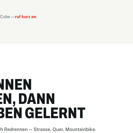
d Cube —
ruf kurz an
.
NNEN
N, DANN
BEN GELERNT
ch Radrennen — Strasse, Quer, Mountainbike.