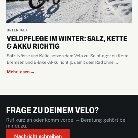
UNTERHALT
VELOPFLEGE IM WINTER: SALZ, KETTE
& AKKU RICHTIG
Salz, Nässe und Kälte setzen dem Velo zu. So pflegst du Kette,
Bremsen und E-Bike-Akku richtig, damit dein Rad ohne …
Mehr lesen →
FRAGE ZU DEINEM VELO?
Ruf kurz an oder komm vorbei — Beratung gehört bei
mir dazu.
Nachricht schreiben