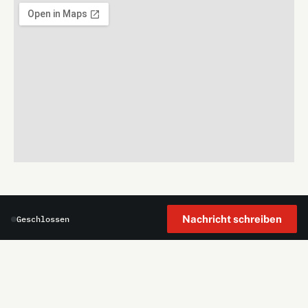
Nachricht schreiben
Geschlossen
WOLF CYCLING
WOLF CYCLING AG · LUZERNSTRASSE 5 · 5634
MERENSCHWAND
044 760 31 41
info@wolfcycling.ch