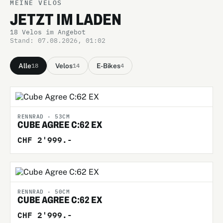
MEINE VELOS
JETZT IM LADEN
18 Velos im Angebot
Stand: 07.08.2026, 01:02
Alle
Velos
E-Bikes
18
14
4
RENNRAD · 53CM
CUBE AGREE C:62 EX
CHF 2'999.-
RENNRAD · 50CM
CUBE AGREE C:62 EX
CHF 2'999.-