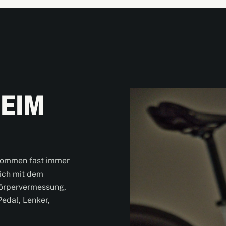
EIM
kommen fast immer
dich mit dem
örpervermessung,
Pedal, Lenker,