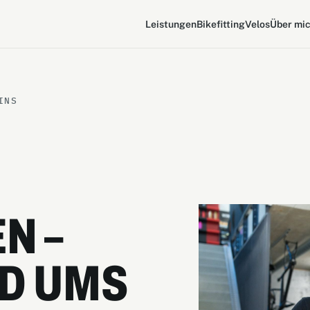
Leistungen
Bikefitting
Velos
Über mi
INS
N –
D UMS