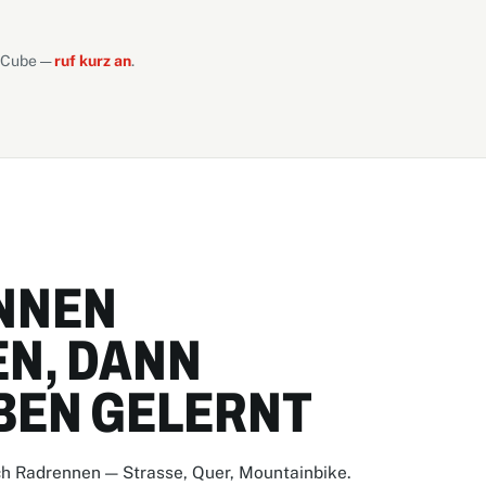
d Cube —
ruf kurz an
.
NNEN
N, DANN
BEN GELERNT
ch Radrennen — Strasse, Quer, Mountainbike.