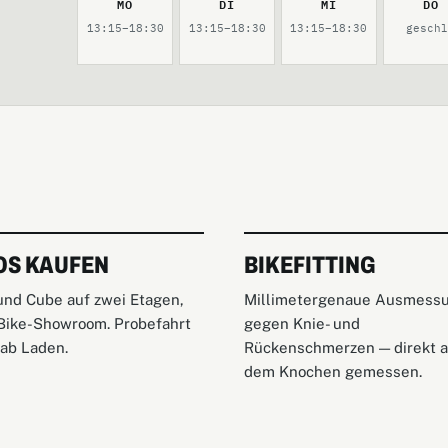
MO
DI
MI
DO
13:15–18:30
13:15–18:30
13:15–18:30
gesch
OS KAUFEN
BIKEFITTING
und Cube auf zwei Etagen,
Millimetergenaue Ausmess
Bike-Showroom. Probefahrt
gegen Knie- und
 ab Laden.
Rückenschmerzen — direkt a
dem Knochen gemessen.