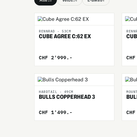
Alle
Velos
E-Bikes
18
14
4
RENNRAD · 53CM
RENN
CUBE AGREE C:62 EX
CUB
CHF 2'999.-
CHF
HARDTAIL · 49CM
MOUN
BULLS COPPERHEAD 3
BUL
CHF 1'499.-
CHF