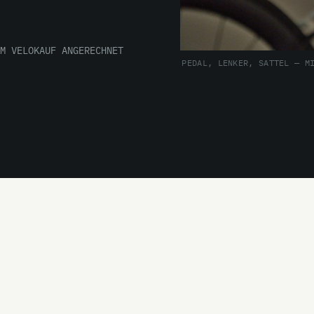
M VELOKAUF ANGERECHNET
PEDAL, LENKER, SATTEL — M