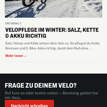
UNTERHALT
VELOPFLEGE IM WINTER: SALZ, KETTE
& AKKU RICHTIG
Salz, Nässe und Kälte setzen dem Velo zu. So pflegst du Kette,
Bremsen und E-Bike-Akku richtig, damit dein Rad ohne …
Mehr lesen →
FRAGE ZU DEINEM VELO?
Ruf kurz an oder komm vorbei — Beratung gehört bei
mir dazu.
Nachricht schreiben