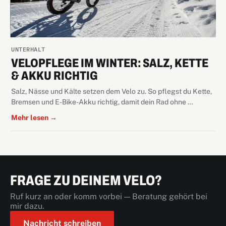
UNTERHALT
VELOPFLEGE IM WINTER: SALZ, KETTE
& AKKU RICHTIG
Salz, Nässe und Kälte setzen dem Velo zu. So pflegst du Kette,
Bremsen und E-Bike-Akku richtig, damit dein Rad ohne …
Mehr lesen →
FRAGE ZU DEINEM VELO?
Ruf kurz an oder komm vorbei — Beratung gehört bei
mir dazu.
Nachricht schreiben