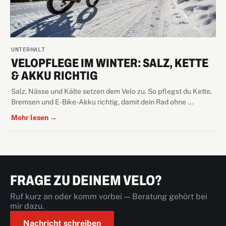
UNTERHALT
VELOPFLEGE IM WINTER: SALZ, KETTE
& AKKU RICHTIG
Salz, Nässe und Kälte setzen dem Velo zu. So pflegst du Kette,
Bremsen und E-Bike-Akku richtig, damit dein Rad ohne …
Mehr lesen →
FRAGE ZU DEINEM VELO?
Ruf kurz an oder komm vorbei — Beratung gehört bei
mir dazu.
Nachricht schreiben